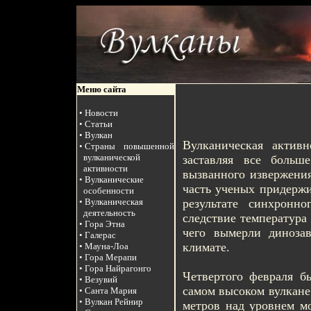
Меню сайта
• Новости
• Статьи
• Вулкан
Вулканическая активн
• Страны повышенной
вулканической
заставляя все больш
активности
вызванного извержени
• Вулканические
часть ученых придержи
особенности
результате синхронн
• Вулканическая
деятельность
следствие температура 
• Гора Этна
чего вымерли диноза
• Галерас
климате.
• Мауна-Лоа
• Гора Мерапи
• Гора Найрагонго
Четвертого февраля б
• Везувий
самом высоком вулкане
• Санта Мария
• Вулкан Рейнир
метров над уровнем мо