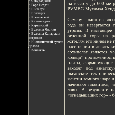
• Сакураджима
на высоту до 600 метр
• Гора Недзэн
PVMBG Мухамад Хендр
• Шивелуч
• Исландия
• Ключевской
Семеру - один из вос
• Килиманджаро
года он извергается 
• Карымский
• Вулканы Японии
угрозы. В настоящее
• Вулканы Канарских
огненной горы на р
островов
жителям это ничем не г
• Инопланетный вулкан
расстоянии в девять 
Даллол
• Контакты
архипелаг является ч
кольца" протяженност
плиты, формирующие д
заходят под азиатс
океанские тектониче
мантии земного шара и
начинают плавиться, ч
лавы. В результате н
«огнедышащих гор» - б